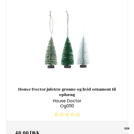
House Doctor juletræ grønne og hvid ornament til
ophæng
House Doctor
Og0110
40,00 DKK