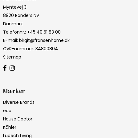
Myntevej 3
8920 Randers NV
Danmark
Telefonnr.
:
+45 40 51 83 00
E-mail
:
birgit@fransenhome.dk
CVR-nummer
:
34800804
Sitemap
Mærker
Diverse Brands
edo
House Doctor
Kähler
Lübech Living