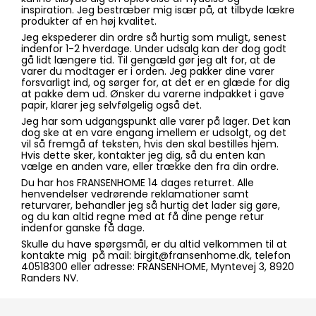
inspiration. Jeg bestræber mig især på, at tilbyde lækre
produkter af en høj kvalitet.
Jeg ekspederer din ordre så hurtig som muligt, senest
indenfor 1-2 hverdage. Under udsalg kan der dog godt
gå lidt længere tid. Til gengæld gør jeg alt for, at de
varer du modtager er i orden. Jeg pakker dine varer
forsvarligt ind, og sørger for, at det er en glæde for dig
at pakke dem ud. Ønsker du varerne indpakket i gave
papir, klarer jeg selvfølgelig også det.
Jeg har som udgangspunkt alle varer på lager. Det kan
dog ske at en vare engang imellem er udsolgt, og det
vil så fremgå af teksten, hvis den skal bestilles hjem.
Hvis dette sker, kontakter jeg dig, så du enten kan
vælge en anden vare, eller trække den fra din ordre.
Du har hos FRANSENHOME 14 dages returret. Alle
henvendelser vedrørende reklamationer samt
returvarer, behandler jeg så hurtig det lader sig gøre,
og du kan altid regne med at få dine penge retur
indenfor ganske få dage.
Skulle du have spørgsmål, er du altid velkommen til at
kontakte mig på mail: birgit@fransenhome.dk, telefon
40518300 eller adresse: FRANSENHOME, Myntevej 3, 8920
Randers NV.