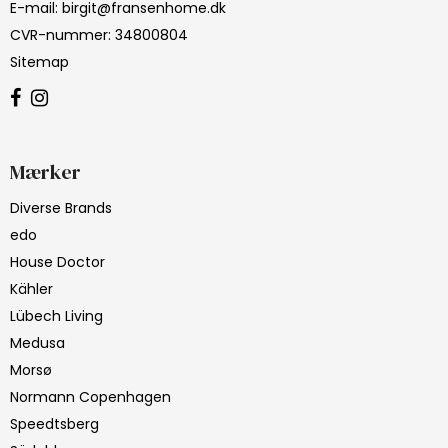
E-mail
:
birgit@fransenhome.dk
CVR-nummer
:
34800804
Sitemap
Mærker
Diverse Brands
edo
House Doctor
Kähler
Lübech Living
Medusa
Morsø
Normann Copenhagen
Speedtsberg