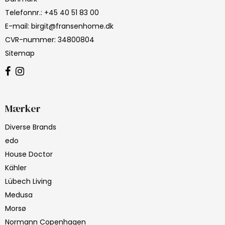
Telefonnr.
:
+45 40 51 83 00
E-mail
:
birgit@fransenhome.dk
CVR-nummer
:
34800804
Sitemap
Mærker
Diverse Brands
edo
House Doctor
Kähler
Lübech Living
Medusa
Morsø
Normann Copenhagen