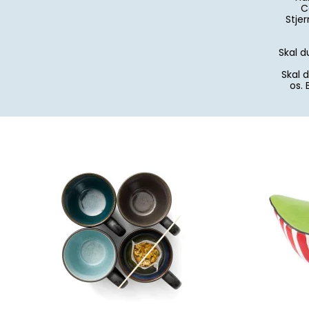
C
Stje
Skal d
Skal 
os. 