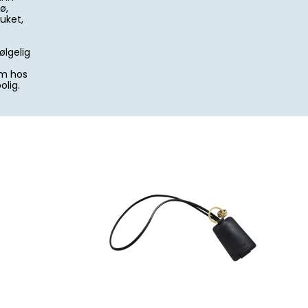
ø,
uket,
ølgelig
em hos
olig.