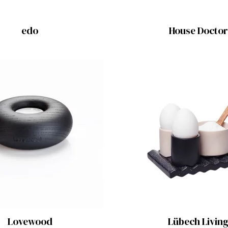
edo
House Doctor
Lovewood
Lübech Livin