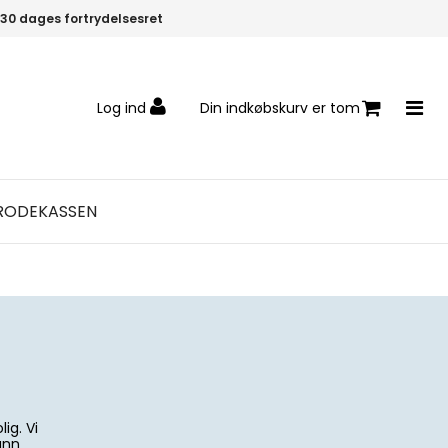
30 dages fortrydelsesret
Log ind
Din indkøbskurv er tom
RODEKASSEN
ig. Vi
ann