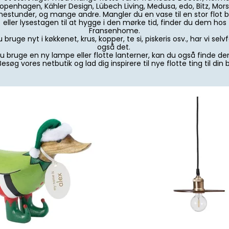
openhagen, Kähler Design, Lübech Living, Medusa, edo, Bitz, Mors
rnestunder, og mange andre. Mangler du en vase til en stor flot b
eller lysestagen til at hygge i den mørke tid, finder du dem hos
Fransenhome.
u bruge nyt i køkkenet, krus, kopper, te si, piskeris osv., har vi selvf
også det.
du bruge en ny lampe eller flotte lanterner, kan du også finde d
Besøg vores netbutik og lad dig inspirere til nye flotte ting til din b