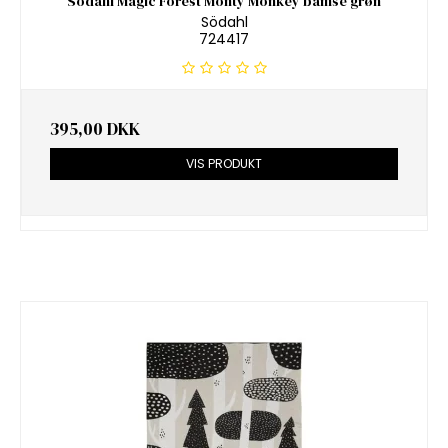
Södahl Magic Forest Monty Monkey bamse grøn
Södahl
724417
395,00 DKK
VIS PRODUKT