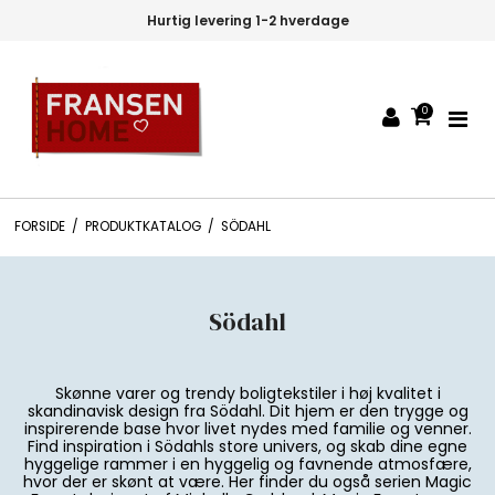
verdage
30 dages fortrydelsesr
0
FORSIDE
/
PRODUKTKATALOG
/
SÖDAHL
Södahl
Skønne varer og trendy boligtekstiler i høj kvalitet i
skandinavisk design fra Södahl. Dit hjem er den trygge og
inspirerende base hvor livet nydes med familie og venner.
Find inspiration i Södahls store univers, og skab dine egne
hyggelige rammer i en hyggelig og favnende atmosfære,
hvor der er skønt at være. Her finder du også serien Magic