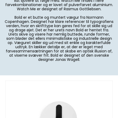
lidt sjovere at følge med. Watch Me findes i flere
farvekombinationer og er lavet af pulverfarvet aluminium.
Watch Me er designet af Rasmus Gottliebsen.
Bold er et butte og muntert vægur fra Normann
Copenhagen. Designet har klare referencer til typografiens
verden, hvor en skrifttype kan gøres fed for at skille sig ud
og drage øjet. Det er her urets navn Bold er hentet fra.
Urets skive og visere har nemlig buttede, runde former,
som bløder det ellers minimalistiske og industrielle design
op. Væguret skiller sig ud med sit enkle og karakterfulde
udtryk. En lækker detalje er, at der er leget med
farvesammensætningen for at skabe en optisk illusion af,
at viserne svæver frit. Bold er designet af den svenske
designer Jonas Wagell.