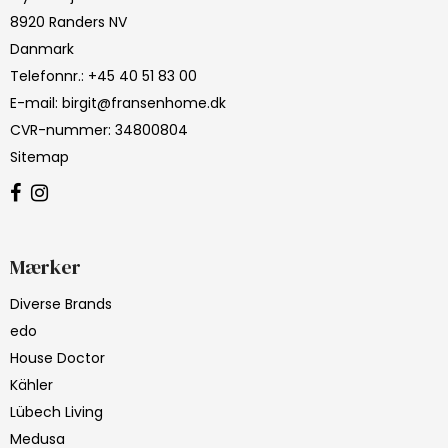
8920 Randers NV
Danmark
Telefonnr.
:
+45 40 51 83 00
E-mail
:
birgit@fransenhome.dk
CVR-nummer
:
34800804
Sitemap
Mærker
Diverse Brands
edo
House Doctor
Kähler
Lübech Living
Medusa