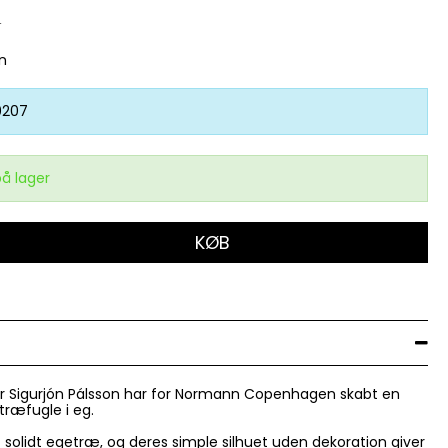
K
n
0207
på lager
KØB
er Sigurjón Pálsson har for Normann Copenhagen skabt en
 træfugle i eg.
f solidt egetræ, og deres simple silhuet uden dekoration giver