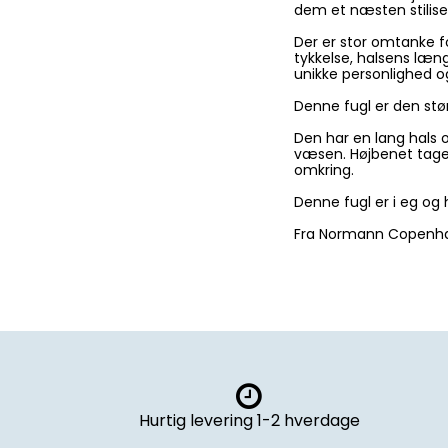
dem et næsten stilise
Der er stor omtanke f
tykkelse, halsens læn
unikke personlighed o
Denne fugl er den stør
Den har en lang hals 
væsen. Højbenet tage
omkring.
Denne fugl er i eg og 
Fra Normann Copenh
Hurtig levering 1-2 hverdage