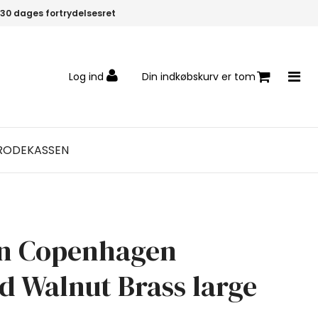
30 dages fortrydelsesret
Log ind
Din indkøbskurv er tom
RODEKASSEN
n Copenhagen
d Walnut Brass large