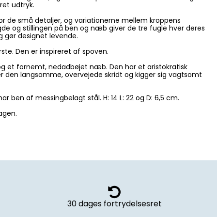
ret udtryk.
or de små detaljer, og variationerne mellem kroppens
gde og stillingen på ben og næb giver de tre fugle hver deres
g gør designet levende.
ste. Den er inspireret af spoven.
og et fornemt, nedadbøjet næb. Den har et aristokratisk
r den langsomme, overvejede skridt og kigger sig vagtsomt
har ben af messingbelagt stål. H: 14 L: 22 og D: 6,5 cm.
agen.
30 dages fortrydelsesret