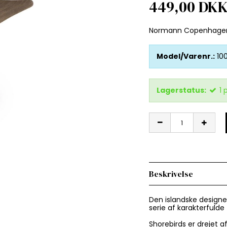
449,00 DK
Normann Copenhage
Model/Varenr.:
10
Lagerstatus:
1
Beskrivelse
Den islandske design
serie af karakterfulde
Shorebirds er drejet a