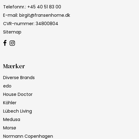
Telefonnr.
:
+45 40 51 83 00
E-mail
:
birgit@fransenhome.dk
CVR-nummer
:
34800804
Sitemap
Mærker
Diverse Brands
edo
House Doctor
Kähler
Lübech Living
Medusa
Morsø
Normann Copenhagen