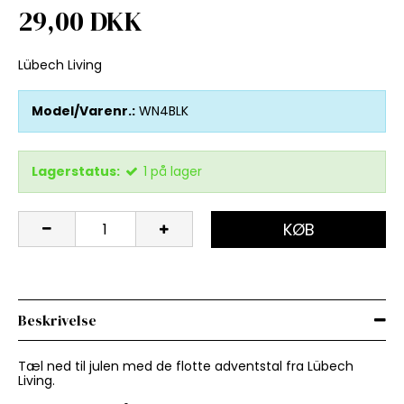
29,00 DKK
Lübech Living
Model/Varenr.:
WN4BLK
Lagerstatus:
1
på lager
KØB
Beskrivelse
Tæl ned til julen med de flotte adventstal fra Lübech
Living.