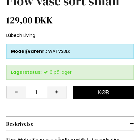
Flow vase sort small
129,00 DKK
Lübech Living
Model/Varenr.:
WATVSBLK
Lagerstatus:
6
på lager
KØB
Beskrivelse
Skøn Water Flow vase håndfremstillet i bæredygtige