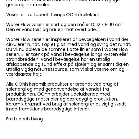
genbrugsmaterialer.
Vasen er fra Lübech Livings OOhh kollektion.
Water Flow vasen er sort og den måler D: 12 x H: 10 cm.
Den er vandtæt og har en mat overflade.
Water Flow serien er inspireret af bevægelsen i vand der
cirkulerer rundt. Tag et glas med vand og sving det rundt.
Du vil nu opleve de samme flotte linjer som i Water Flow
serien. Eller tænk på vand i bevægelse langs kysten eller
strandbredden. Vand i bevægelse har en utrolig
afslappende og sund effekt på sjælen og er samtidig en
utrolig vigtig naturressource, som vi skal værne om og
værdsætte højt.
Alle OOhh keramik produkter er brændt ved brug af
solenergi og med genanvendelse af vandet fra
produktionen. OOhh arbejder udelukkende med
bæredygtige materialer og bæredygtig produktion.
Keramik brændt ved brug af solenergi er et vigtig skridt
imod fremtidens bæredygtige interiør.
Fra Lübech Living.