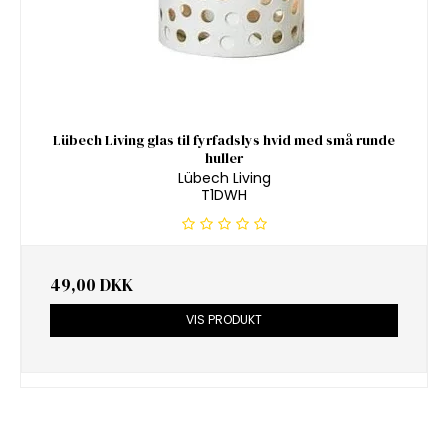
Lübech Living glas til fyrfadslys hvid med små runde
huller
Lübech Living
T1DWH
49,00 DKK
VIS PRODUKT