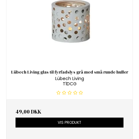
Lübech Living glas til fyrfadslys grå med små runde huller
Lübech Living
T1DCG
49,00 DKK
VIS PRODUKT