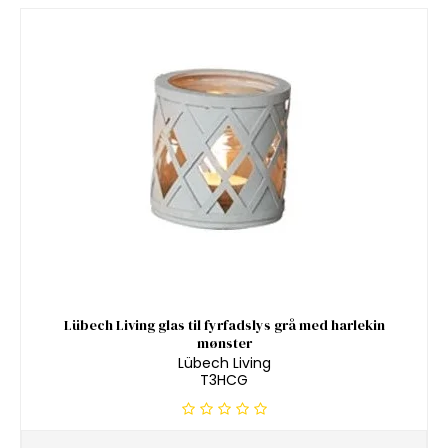
Lübech Living glas til fyrfadslys grå med harlekin
mønster
Lübech Living
T3HCG