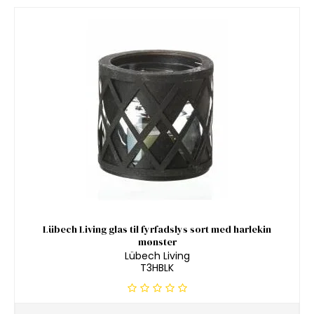
Lübech Living glas til fyrfadslys sort med harlekin
mønster
Lübech Living
T3HBLK