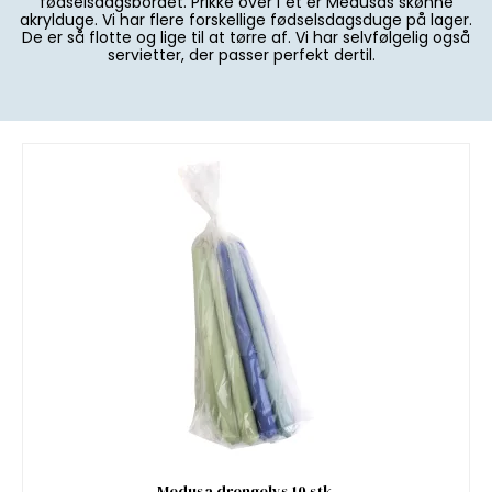
fødselsdagsbordet. Prikke over i´et er Medusas skønne
akrylduge. Vi har flere forskellige fødselsdagsduge på lager.
De er så flotte og lige til at tørre af. Vi har selvfølgelig også
servietter, der passer perfekt dertil.
Medusa drengelys 10 stk.